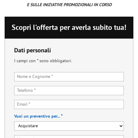
tracciamento
E SULLE INIZIATIVE PROMOZIONALI IN CORSO
RICHIEDI ASSISTENZA
che
adottiamo
ORDINA RICAMBI
per
Scopri l'offerta per averla subito tua!
offrire
le
AUTOMOBILI
funzionalità
e
Dati personali
svolgere
VENDI
le
I campi con * sono obbligatori.
attività
di
CONTATTI
seguito
descritte.
Per
ottenere
maggiori
informazioni
sull'utilità
Vuoi un preventivo per... *
e
sul
funzionamento
di