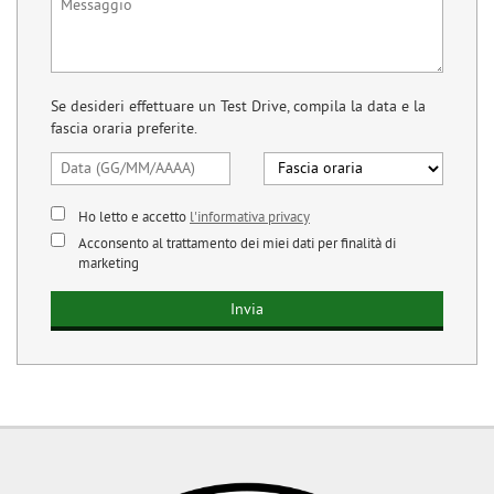
questi
strumenti
di
tracciamento
Se desideri effettuare un Test Drive, compila la data e la
si
fascia oraria preferite.
rimanda
alla
cookie
policy.
Ho letto e accetto
l'informativa privacy
Puoi
rivedere
Acconsento al trattamento dei miei dati per finalità di
e
marketing
modificare
le
tue
scelte
in
qualsiasi
momento.