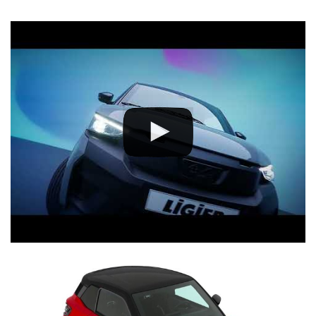
CONFORME ALLE PIU' RECENTI NORMATIVE EUROPEE
PIU' ROBUSTA >
peso complessivo aumentato
+20%
:
fino a
425kg
anzichè 350kg
PIU' SCATTANTE >
potenza massima aumentata
+50%
: fino a
6kw
anzichè 4kw
PIU' CONFORTEVOLE >
rumorosità motore
ridotta
(livello
sonoro rilevato in decibel), sia da fermo che in marcia
MENO INQUINANTE > emissioni allo scarico ridotte e rispetto
della nuova
normativa antinquinamento Euro5+
EQUIPAGGIAMENTI INCLUSI:
CLIMATIZZATORE >
Impianto
studiato ad-hoc in abbinamento
al motore common-rail REVO D+
, garantendo non vi sia perdita di
potenza durante la marcia, neppure su strade in salita, grazie alla
gestione elettronica, e
installato direttamente in fabbrica
,
durante le fasi di produzione del veicolo. Rapida ed efficace