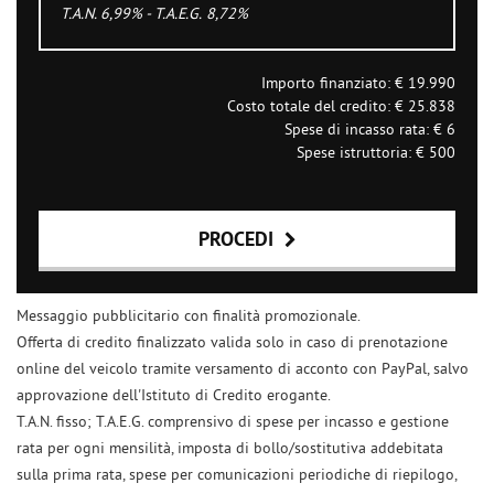
T.A.N. 6,99% - T.A.E.G.
8,72
%
Importo finanziato: €
19.990
Costo totale del credito: €
25.838
Spese di incasso rata: €
6
Spese istruttoria: €
500
PROCEDI
Contattaci
Messaggio pubblicitario con finalità promozionale.
Offerta di credito finalizzato valida solo in caso di prenotazione
online del veicolo tramite versamento di acconto con PayPal, salvo
approvazione dell'Istituto di Credito erogante.
T.A.N. fisso; T.A.E.G. comprensivo di spese per incasso e gestione
rata per ogni mensilità, imposta di bollo/sostitutiva addebitata
sulla prima rata, spese per comunicazioni periodiche di riepilogo,