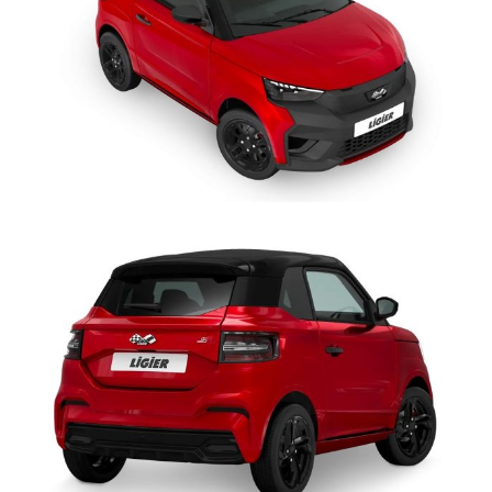
produzione di aria condizionata, fredda o calda: i passeggeri
godranno di aria fresca durante la stagione calda, ma soprattutto
non temeranno l’appannamento dei vetri durante le giornate
piovose ottimizzando la visibilità e dunque la sicurezza.
SERVOSTERZO >
Ligier è l'unica minicar a proporre la
direzione
elettrica assistita progressiva
(EPS Electric Power Steering),
innovazione tecnologica di derivazione automobilistica.
L'assistenza è progressiva: massima in manovre da fermo o a
bassa velocità, praticamente assente a 45 km/h. Al termine di una
curva, permette un ritorno attivo del volante al punto “zero”.
Durante la marcia, tenuta di strada più sicura e maggior facilità di
mantenere in modo preciso la traiettoria impostata, in ogni
condizioni di marcia e fondo stradale, per un controllo del
veicolo senza paragoni. Inoltre, è possibile ruotare il volante con
un solo dito: lo sforzo a veicolo fermo è costante sino a fine
corsa ed è fino a 10 volte minore rispetto ai veicoli non
equipaggiati; così anche i conducenti alle prime esperienze di
guida guadagnano dimestichezza nel parcheggio.
INTEGRAZIONE SMARTPHONE AVANZATA >
Avviare la