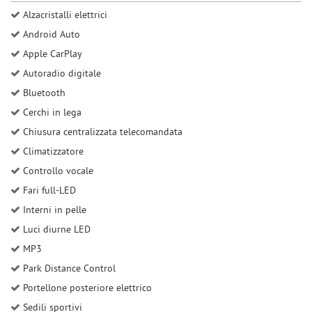
Salva
Alzacristalli elettrici
le
Android Auto
impostazioni
Apple CarPlay
Autoradio digitale
Bluetooth
Cerchi in lega
Chiusura centralizzata telecomandata
Climatizzatore
Controllo vocale
Fari full-LED
Interni in pelle
Luci diurne LED
MP3
Park Distance Control
Portellone posteriore elettrico
Sedili sportivi