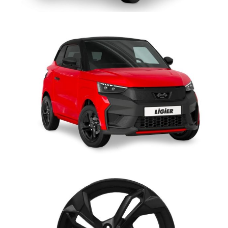
navigazione GPS con Waze o Maps, ascoltare la musica preferita
tramite piattaforme come Spotify o Deezer, ricevere/inviare un
messaggio con WhatsApp o Telegram, effettuare una telefonata…
grazie a
AppleCarPlay
e
AndroidAuto
non è necessario impugnare
il telefono per approfittare della moltitudine di applicazioni
disponibili sullo smartphone (eccetto quelle incompatibili con la
guida, bloccate automaticamente): basta collegarlo via cavo USB
per gestire in modo semplice e intuitivo le funzionalità
multimediali tramite lo
schermo 10”
del sistema di infotaiment
oppure tramite l'
assistente vocale
, senza mai perdere di vista la
strada.