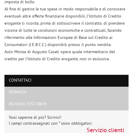
imposta di bollo.
Al fine di gestire le tue spese in modo responsabile e di conoscere
eventuali altre offerte finanziarie disponibili, l'Istituto di Credito
erogante ti ricorda, prima di sottoscrivere il contratto, di prendere
visione di tutte le condizioni economiche e contrattuali, facendo
riferimento alle Informazioni Europee di Base sul Credito ai
Consumatori (I.E.B.C.C.) disponibili presso il punto vendita.
Auto Monza di Augusto Casati opera quale intermediario del
Ho letto e accetto
l'informativa privacy
*
credito per l'Istituto di Credito erogante, non in esclusiva.
Acconsento al trattamento dei miei dati per finalità di marketing
Invia la tua richiesta
CONTATTACI
PERMUTA
RICHIEDI TEST DRIVE
Vuoi saperne di più? Scrivici!
I campi contrassegnati con * sono obbligatori.
Servizio clienti