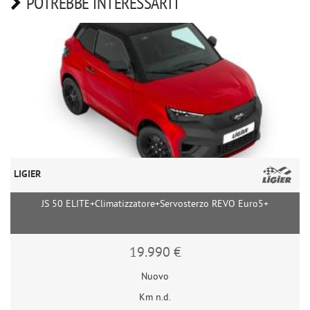
POTREBBE INTERESSARTI
LIGIER
JS 50 ELITE+Climatizzatore+Servosterzo REVO Euro5+
19.990 €
Nuovo
Km n.d.