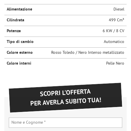
questi
Alimentazione
Diesel
strumenti
di
Cilindrata
499 Cm³
tracciamento
si
Potenza
6 KW / 8 CV
rimanda
alla
Tipo di cambio
Automatico
cookie
policy.
Colore esterno
Rosso Toledo / Nero Intenso metallizzato
Puoi
Colore interni
Pelle Nero
rivedere
e
modificare
le
tue
SCOPRI L'OFFERTA
scelte
PER AVERLA SUBITO TUA!
in
qualsiasi
momento.