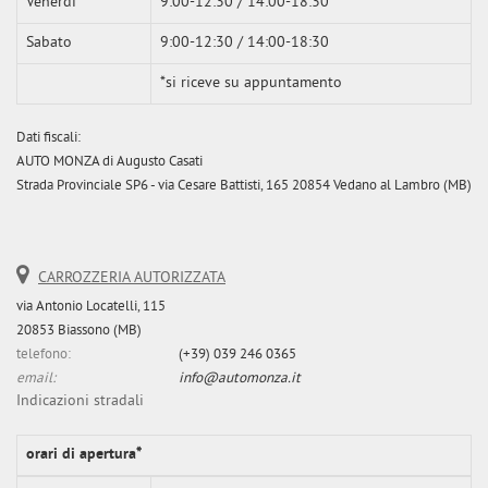
Venerdì
9:00-12:30 / 14:00-18:30
Sabato
9:00-12:30 / 14:00-18:30
*si riceve su appuntamento
Dati fiscali:
AUTO MONZA di Augusto Casati
Strada Provinciale SP6 - via Cesare Battisti, 165 20854 Vedano al Lambro (MB)
CARROZZERIA AUTORIZZATA
via Antonio Locatelli, 115
20853 Biassono (MB)
telefono:
(+39) 039 246 0365
email:
info@automonza.it
Indicazioni stradali
orari di apertura*