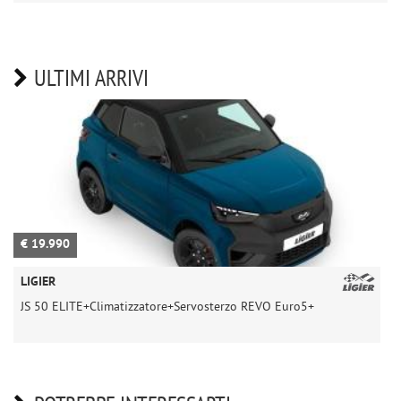
ULTIMI ARRIVI
€ 19.990
€
LIGIER
L
JS 50 ELITE+Climatizzatore+Servosterzo REVO Euro5+
J