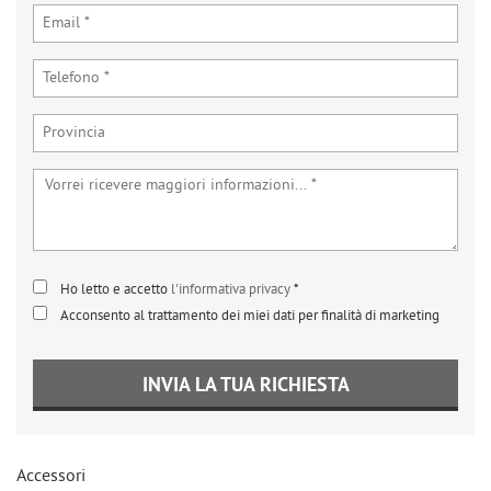
tta
ti
mpre
Cookie necessari
ilitato
Cookie delle preferenze
Cookie per il miglioramento dell'esperienza utente
Cookie analitici
Ho letto e accetto
l'informativa privacy
*
Acconsento al trattamento dei miei dati per finalità di marketing
Cookie di marketing
INVIA LA TUA RICHIESTA
Leggi
la
cookie
policy
Accessori