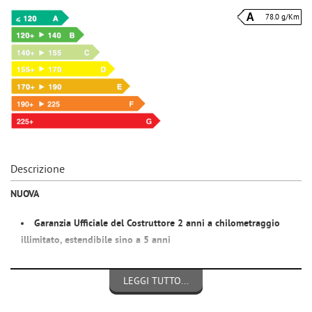
78.0 g/Km
Descrizione
NUOVA
Garanzia Ufficiale del Costruttore 2 anni a chilometraggio
illimitato,
estendibile
sino a 5 anni
Si guida dai 14 anni e si può trasportare un passeggero dai 16
LEGGI TUTTO...
anni... è sufficiente avere il patentino del ciclomotore oppure la
nuova patente AM !!!