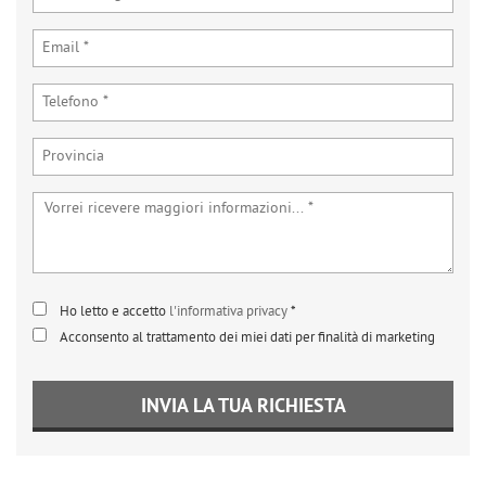
tta
ti
mpre
Cookie necessari
ilitato
Cookie delle preferenze
Cookie per il miglioramento dell'esperienza utente
Cookie analitici
Ho letto e accetto
l'informativa privacy
*
Cookie di marketing
Acconsento al trattamento dei miei dati per finalità di marketing
Leggi
INVIA LA TUA RICHIESTA
la
cookie
policy