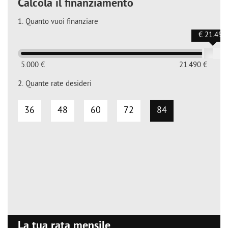
Calcola il finanziamento
1.
Quanto vuoi finanziare
€ 21.490
5.000 €
21.490 €
2.
Quante rate desideri
36
48
60
72
84
La tua rata mensile