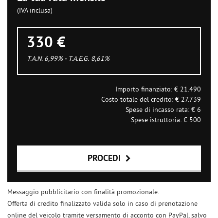
(IVA inclusa)
330 €
T.A.N. 6,99% - T.A.E.G.
8,61
%
Importo finanziato: €
21.490
Costo totale del credito: €
27.739
Spese di incasso rata: €
6
Spese istruttoria: €
500
PROCEDI
Contattaci
Messaggio pubblicitario con finalità promozionale.
Offerta di credito finalizzato valida solo in caso di prenotazione
online del veicolo tramite versamento di acconto con PayPal, salvo