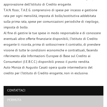
approvazione dell'Istituto di Credito erogante.
T.A.N. fisso; T.A.E.G. comprensivo di spese per incasso e gestione
rata per ogni mensilità, imposta di bollo/sostitutiva addebitata
sulla prima rata, spese per comunicazioni periodiche di riepilogo,
imposta di bollo.
Al fine di gestire le tue spese in modo responsabile e di conoscere
eventuali altre offerte finanziarie disponibili, l'Istituto di Credito
erogante ti ricorda, prima di sottoscrivere il contratto, di prendere
visione di tutte le condizioni economiche e contrattuali, facendo
riferimento alle Informazioni Europee di Base sul Credito ai
Consumatori (I.E.B.C.C.) disponibili presso il punto vendita.
Auto Monza di Augusto Casati opera quale intermediario del
Ho letto e accetto
l'informativa privacy
*
credito per l'Istituto di Credito erogante, non in esclusiva.
Acconsento al trattamento dei miei dati per finalità di marketing
Invia la tua richiesta
CONTATTACI
PERMUTA