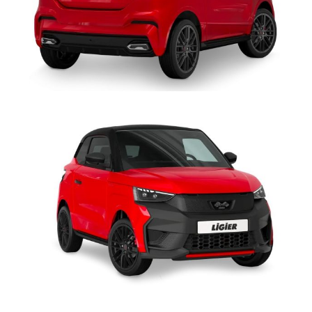
un solo dito: lo sforzo a veicolo fermo è costante sino a fine
corsa ed è fino a 10 volte minore rispetto ai veicoli non
equipaggiati; così anche i conducenti alle prime esperienze di
guida guadagnano dimestichezza nel parcheggio.
INTEGRAZIONE SMARTPHONE AVANZATA >
Avviare la
navigazione GPS con Waze o Maps, ascoltare la musica preferita
tramite piattaforme come Spotify o Deezer, ricevere/inviare un
messaggio con WhatsApp o Telegram, effettuare una telefonata…
grazie a
AppleCarPlay
e
AndroidAuto
non è necessario impugnare
il telefono per approfittare della moltitudine di applicazioni
disponibili sullo smartphone (eccetto quelle incompatibili con la
guida, bloccate automaticamente): basta collegarlo via cavo USB
per gestire in modo semplice e intuitivo le funzionalità
multimediali tramite lo
schermo 10”
del sistema di infotaiment
oppure tramite l'
assistente vocale
, senza mai perdere di vista la
strada.