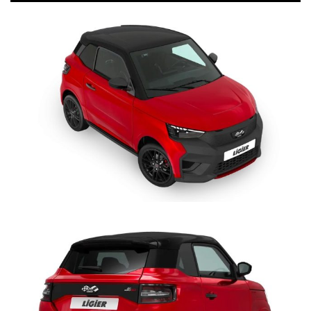
al motore common-rail REVO D+
, garantendo non vi sia perdita di
potenza durante la marcia, neppure su strade in salita, grazie alla
gestione elettronica, e
installato direttamente in fabbrica
,
durante le fasi di produzione del veicolo. Rapida ed efficace
produzione di aria condizionata, fredda o calda: i passeggeri
godranno di aria fresca durante la stagione calda, ma soprattutto
non temeranno l’appannamento dei vetri durante le giornate
piovose ottimizzando la visibilità e dunque la sicurezza.
SERVOSTERZO >
Ligier è l'unica minicar a proporre la
direzione
elettrica assistita progressiva
(EPS Electric Power Steering),
innovazione tecnologica di derivazione automobilistica.
L'assistenza è progressiva: massima in manovre da fermo o a
bassa velocità, praticamente assente a 45 km/h. Al termine di una
curva, permette un ritorno attivo del volante al punto “zero”.
Durante la marcia, tenuta di strada più sicura e maggior facilità di
mantenere in modo preciso la traiettoria impostata, in ogni
condizioni di marcia e fondo stradale, per un controllo del
veicolo senza paragoni. Inoltre, è possibile ruotare il volante con