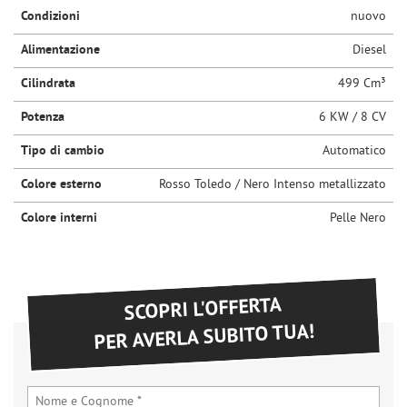
Condizioni
questi
nuovo
strumenti
Alimentazione
Diesel
di
tracciamento
Cilindrata
499 Cm³
si
rimanda
Potenza
6 KW / 8 CV
alla
cookie
Tipo di cambio
Automatico
policy.
Puoi
Colore esterno
Rosso Toledo / Nero Intenso metallizzato
rivedere
e
Colore interni
Pelle Nero
modificare
le
tue
scelte
SCOPRI L'OFFERTA
in
qualsiasi
PER AVERLA SUBITO TUA!
momento.