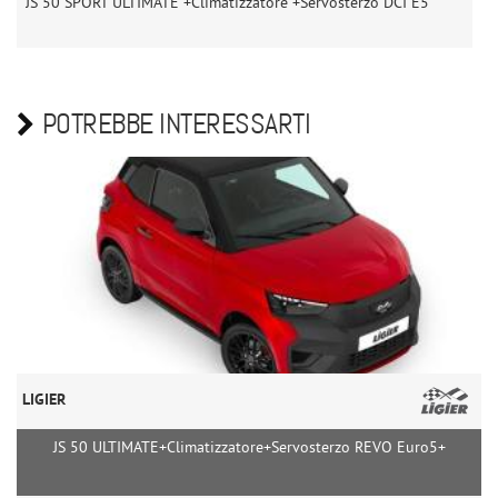
JS 50 SPORT ULTIMATE +Climatizzatore +Servosterzo DCI E5
J
POTREBBE INTERESSARTI
LIGIER
JS 50 ULTIMATE+Climatizzatore+Servosterzo REVO Euro5+