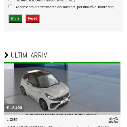
Ho letto e accetto
l'informativa privacy
*
Acconsento al trattamento dei miei dati per finalità di marketing
ULTIMI ARRIVI
€ 18.490
€
LIGIER
L