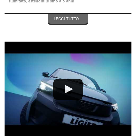
illimitato,
estendibile
sino a 5 anni
Si guida dai 14 anni e si può trasportare un passeggero dai 16
LEGGI TUTTO...
anni... è sufficiente avere il patentino del ciclomotore oppure la
nuova patente AM !!!
CONFORME ALLE PIU' RECENTI NORMATIVE EUROPEE
PIU' ROBUSTA >
peso complessivo aumentato
+20%
:
fino a
425kg
anzichè 350kg
PIU' SCATTANTE >
potenza massima aumentata
+50%
: fino a
6kw
anzichè 4kw
PIU' CONFORTEVOLE >
rumorosità motore
ridotta
(livello
sonoro rilevato in decibel), sia da fermo che in marcia
MENO INQUINANTE > emissioni allo scarico ridotte e rispetto
della nuova
normativa antinquinamento Euro5+
EQUIPAGGIAMENTI INCLUSI:
CLIMATIZZATORE >
Impianto
studiato ad-hoc in abbinamento