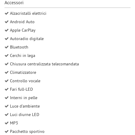
Accessori
Salva
le
Alzacristalli elettrici
impostazioni
Android Auto
Apple CarPlay
Autoradio digitale
Bluetooth
Cerchi in lega
Chiusura centralizzata telecomandata
Climatizzatore
Controllo vocale
Fari full-LED
Interni in pelle
Luce d'ambiente
Luci diurne LED
MP3
Pacchetto sportivo