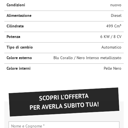
Condizioni
questi
nuovo
strumenti
Alimentazione
Diesel
di
tracciamento
Cilindrata
499 Cm³
si
rimanda
Potenza
6 KW / 8 CV
alla
cookie
Tipo di cambio
Automatico
policy.
Puoi
Colore esterno
Blu Corallo / Nero Intenso metallizzato
rivedere
e
Colore interni
Pelle Nero
modificare
le
tue
scelte
SCOPRI L'OFFERTA
in
qualsiasi
PER AVERLA SUBITO TUA!
momento.