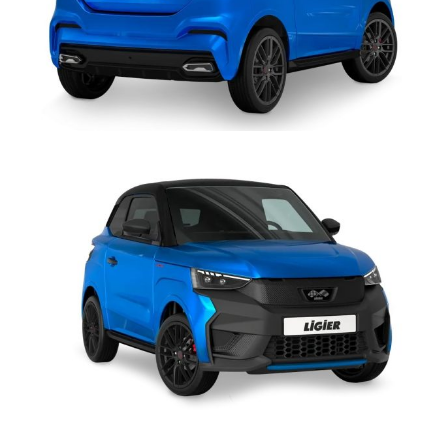
un solo dito: lo sforzo a veicolo fermo è costante sino a fine
corsa ed è fino a 10 volte minore rispetto ai veicoli non
equipaggiati; così anche i conducenti alle prime esperienze di
guida guadagnano dimestichezza nel parcheggio.
INTEGRAZIONE SMARTPHONE AVANZATA >
Avviare la
navigazione GPS con Waze o Maps, ascoltare la musica preferita
tramite piattaforme come Spotify o Deezer, ricevere/inviare un
messaggio con WhatsApp o Telegram, effettuare una telefonata…
grazie a
AppleCarPlay
e
AndroidAuto
non è necessario impugnare
il telefono per approfittare della moltitudine di applicazioni
disponibili sullo smartphone (eccetto quelle incompatibili con la
guida, bloccate automaticamente): basta collegarlo via cavo USB
per gestire in modo semplice e intuitivo le funzionalità
multimediali tramite lo
schermo 10”
del sistema di infotaiment
oppure tramite l'
assistente vocale
, senza mai perdere di vista la
strada.