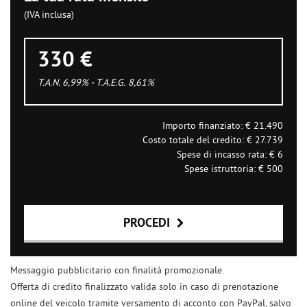
(IVA inclusa)
330 €
T.A.N. 6,99% - T.A.E.G.
8,61
%
Importo finanziato: €
21.490
Costo totale del credito: €
27.739
Spese di incasso rata: €
6
Spese istruttoria: €
500
PROCEDI
Contattaci
Messaggio pubblicitario con finalità promozionale.
Offerta di credito finalizzato valida solo in caso di prenotazione
online del veicolo tramite versamento di acconto con PayPal, salvo