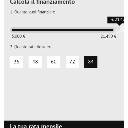
Calcola il finanziamento
1.
Quanto vuoi finanziare
€ 21.490
5.000 €
21.490 €
2.
Quante rate desideri
36
48
60
72
84
La tua rata mensile