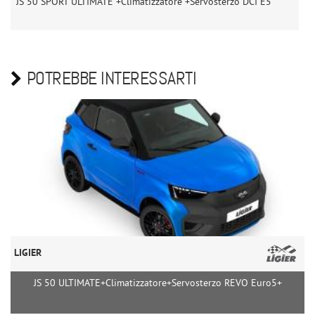
JS 50 SPORT ULTIMATE +Climatizzatore +Servosterzo DCI E5
J
POTREBBE INTERESSARTI
LIGIER
JS 50 ULTIMATE+Climatizzatore+Servosterzo REVO Euro5+