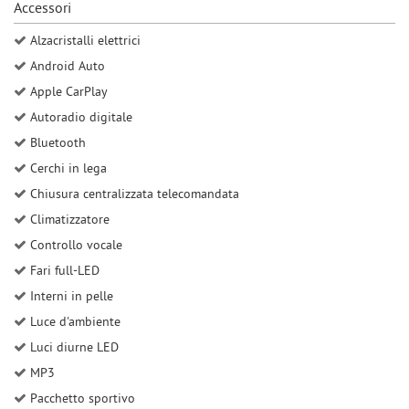
Accessori
Salva
le
Alzacristalli elettrici
impostazioni
Android Auto
Apple CarPlay
Autoradio digitale
Bluetooth
Cerchi in lega
Chiusura centralizzata telecomandata
Climatizzatore
Controllo vocale
Fari full-LED
Interni in pelle
Luce d'ambiente
Luci diurne LED
MP3
Pacchetto sportivo