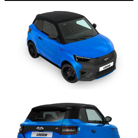
al motore common-rail REVO D+
, garantendo non vi sia perdita di
potenza durante la marcia, neppure su strade in salita, grazie alla
gestione elettronica, e
installato direttamente in fabbrica
,
durante le fasi di produzione del veicolo. Rapida ed efficace
produzione di aria condizionata, fredda o calda: i passeggeri
godranno di aria fresca durante la stagione calda, ma soprattutto
non temeranno l’appannamento dei vetri durante le giornate
piovose ottimizzando la visibilità e dunque la sicurezza.
SERVOSTERZO >
Ligier è l'unica minicar a proporre la
direzione
elettrica assistita progressiva
(EPS Electric Power Steering),
innovazione tecnologica di derivazione automobilistica.
L'assistenza è progressiva: massima in manovre da fermo o a
bassa velocità, praticamente assente a 45 km/h. Al termine di una
curva, permette un ritorno attivo del volante al punto “zero”.
Durante la marcia, tenuta di strada più sicura e maggior facilità di
mantenere in modo preciso la traiettoria impostata, in ogni
condizioni di marcia e fondo stradale, per un controllo del
veicolo senza paragoni. Inoltre, è possibile ruotare il volante con