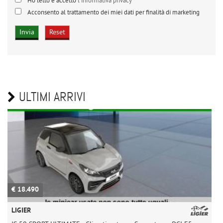
Ho letto e accetto
l'informativa privacy
*
Acconsento al trattamento dei miei dati per finalità di marketing
ULTIMI ARRIVI
€ 18.490
€
LIGIER
L