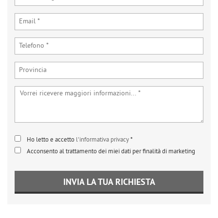
tta
ti
mpre
Cookie necessari
ilitato
Cookie delle preferenze
Cookie per il miglioramento dell'esperienza utente
Cookie analitici
Ho letto e accetto
l'informativa privacy
*
Cookie di marketing
Acconsento al trattamento dei miei dati per finalità di marketing
Leggi
INVIA LA TUA RICHIESTA
la
cookie
policy