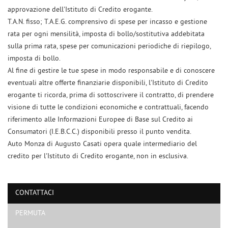
approvazione dell'Istituto di Credito erogante.
T.A.N. fisso; T.A.E.G. comprensivo di spese per incasso e gestione
rata per ogni mensilità, imposta di bollo/sostitutiva addebitata
sulla prima rata, spese per comunicazioni periodiche di riepilogo,
imposta di bollo.
Al fine di gestire le tue spese in modo responsabile e di conoscere
eventuali altre offerte finanziarie disponibili, l'Istituto di Credito
erogante ti ricorda, prima di sottoscrivere il contratto, di prendere
visione di tutte le condizioni economiche e contrattuali, facendo
riferimento alle Informazioni Europee di Base sul Credito ai
Consumatori (I.E.B.C.C.) disponibili presso il punto vendita.
Auto Monza di Augusto Casati opera quale intermediario del
Ho letto e accetto
l'informativa privacy
*
credito per l'Istituto di Credito erogante, non in esclusiva.
Acconsento al trattamento dei miei dati per finalità di marketing
Invia la tua richiesta
CONTATTACI
PERMUTA