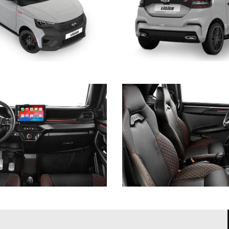
 motore common-rail REVO D+
, garantendo non vi sia perdita di potenza du
 produzione del veicolo. Rapida ed efficace produzione di aria condizionata
ri durante le giornate piovose ottimizzando la visibilità e dunque la si
ettrica assistita progressiva
(EPS Electric Power Steering), innovazione tec
 a 45 km/h. Al termine di una curva, permette un ritorno attivo del volant
a, in ogni condizioni di marcia e fondo stradale, per un controllo del veic
no a 10 volte minore rispetto ai veicoli non equipaggiati; così anche i co
GPS con Waze o Maps, ascoltare la musica preferita tramite piattaforme 
idAuto
non è necessario impugnare il telefono per approfittare della molt
rlo via cavo USB per gestire in modo semplice e intuitivo le funzionalità
da.