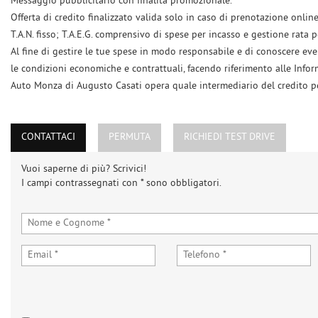
Messaggio pubblicitario con finalità promozionale.
Offerta di credito finalizzato valida solo in caso di prenotazione onli
T.A.N. fisso; T.A.E.G. comprensivo di spese per incasso e gestione rata 
Al fine di gestire le tue spese in modo responsabile e di conoscere eventu
le condizioni economiche e contrattuali, facendo riferimento alle Infor
Auto Monza di Augusto Casati opera quale intermediario del credito per 
CONTATTACI
PERMUTA
RICHIEDI TEST DRIVE
Vuoi saperne di più? Scrivici!
I campi contrassegnati con * sono obbligatori.