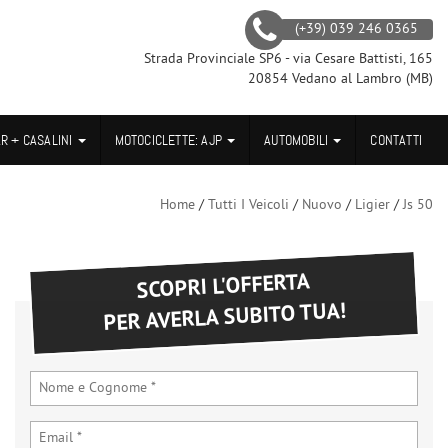
(+39) 039 246 0365
Strada Provinciale SP6 - via Cesare Battisti, 165
20854 Vedano al Lambro (MB)
AR + CASALINI
MOTOCICLETTE: AJP
AUTOMOBILI
CONTATTI
Home
/
Tutti I Veicoli
/
Nuovo
/
Ligier
/
Js 50
SCOPRI L'OFFERTA
PER AVERLA SUBITO TUA!