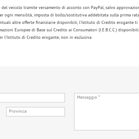
ne del veicolo tramite versamento di acconto con PayPal, salvo approvazion
per ogni mensilità, imposta di bollo/sostitutiva addebitata sulla prima rat
ali altre offerte finanziarie disponibili, l'Istituto di Credito erogante ti 
mazioni Europee di Base sul Credito ai Consumatori (I.E.B.C.C.) disponibili
l'Istituto di Credito erogante, non in esclusiva.