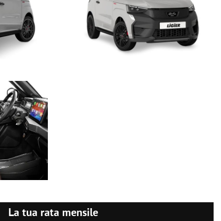
rante la marcia, neppure su strade in salita, grazie alla gestione
, fredda o calda: i passeggeri godranno di aria fresca durante la
curezza.
nologica di derivazione automobilistica. L'assistenza è progressiva:
e al punto “zero”. Durante la marcia, tenuta di strada più sicura e
olo senza paragoni. Inoltre, è possibile ruotare il volante con un solo
nducenti alle prime esperienze di guida guadagnano dimestichezza nel
come Spotify o Deezer, ricevere/inviare un messaggio con WhatsApp o
itudine di applicazioni disponibili sullo smartphone (eccetto quelle
 multimediali tramite lo
schermo 10”
del sistema di infotaiment
La tua rata mensile