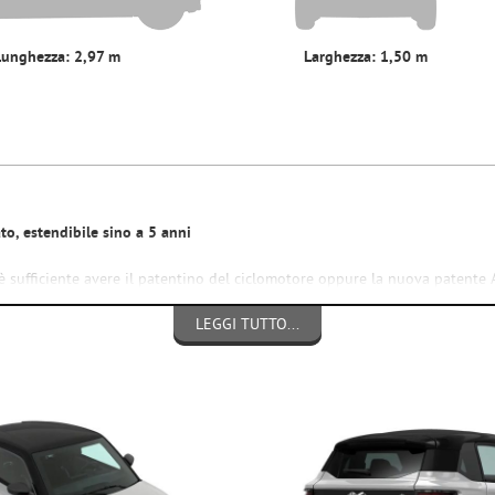
Lunghezza: 2,97 m
Larghezza: 1,50 m
to,
estendibile
sino a 5 anni
 è sufficiente avere il patentino del ciclomotore oppure la nuova patente 
LEGGI TUTTO...
anzichè 350kg
anzichè 4kw
rilevato in decibel), sia da fermo che in marcia
lla nuova
normativa antinquinamento Euro5+