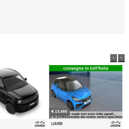
<
>
490
€ 10.990
LIGIER