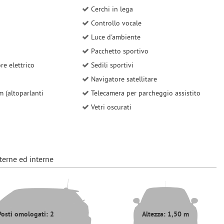
Cerchi in lega
Controllo vocale
Luce d'ambiente
Pacchetto sportivo
re elettrico
Sedili sportivi
Navigatore satellitare
 (altoparlanti
Telecamera per parcheggio assistito
Vetri oscurati
terne ed interne
Posti omologati: 2
Altezza: 1,50 m