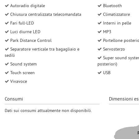
questi
Autoradio digitale
Bluetooth
strumenti
Chiusura centralizzata telecomandata
Climatizzatore
di
Fari full-LED
Interni in pelle
tracciamento
si
Luci diurne LED
MP3
rimanda
Park Distance Control
Portellone posterio
alla
cookie
Separatore verticale tra bagagliaio e
Servosterzo
policy.
sedili
Super sound system
Puoi
Sound system
posteriori)
rivedere
Touch screen
USB
e
modificare
Vivavoce
le
tue
Consumi
Dimensioni es
scelte
in
Dati sui consumi attualmente non disponibili.
qualsiasi
momento.