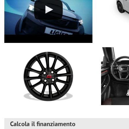
EQUIPAGGIAMENTI INCLUSI:
CLIMATIZZATORE >
Impianto
studiato ad-hoc in abbinamento al
elettronica, e
installato direttamente in fabbrica
, durante le fasi di
stagione calda, ma soprattutto non temeranno l’appannamento dei vet
SERVOSTERZO >
Ligier è l'unica minicar a proporre la
direzione el
massima in manovre da fermo o a bassa velocità, praticamente assente
maggior facilità di mantenere in modo preciso la traiettoria impostat
dito: lo sforzo a veicolo fermo è costante sino a fine corsa ed è fi
parcheggio.
INTEGRAZIONE SMARTPHONE AVANZATA >
Avviare la navigazione 
Telegram, effettuare una telefonata… grazie a
AppleCarPlay
e
Andro
incompatibili con la guida, bloccate automaticamente): basta collega
oppure tramite l'
assistente vocale
, senza mai perdere di vista la stra
Calcola il finanziamento