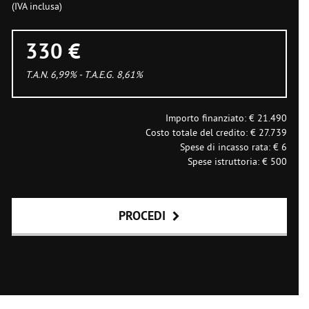
(IVA inclusa)
330 €
T.A.N. 6,99% - T.A.E.G.
8,61
%
Importo finanziato: €
21.490
Costo totale del credito: €
27.739
Spese di incasso rata: €
6
Spese istruttoria: €
500
PROCEDI