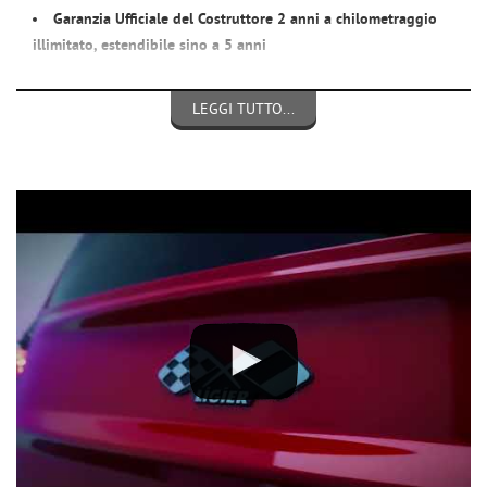
Garanzia Ufficiale del Costruttore 2 anni a chilometraggio
illimitato,
estendibile
sino a 5 anni
Si guida dai 14 anni e si può trasportare un passeggero dai 16
LEGGI TUTTO...
anni... è sufficiente avere il patentino del ciclomotore oppure la
nuova patente AM !!!
CONFORME ALLE NUOVE NORMATIVE EUROPEE
PIU' ROBUSTA >
peso complessivo aumentato
+20%
:
fino a
425kg
anzichè 350kg
PIU' SCATTANTE >
potenza massima aumentata
+50%
: fino a
6kw
anzichè 4kw
PIU' CONFORTEVOLE >
rumorosità motore
ridotta
(livello
sonoro rilevato in decibel), sia da fermo che in marcia
MENO INQUINANTE > emissioni allo scarico ridotte e rispetto
della nuova
normativa antinquinamento Euro5+