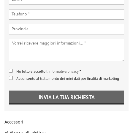
tta
ti
mpre
Cookie necessari
ilitato
Cookie delle preferenze
Cookie per il miglioramento dell'esperienza utente
Ho letto e accetto
l'informativa privacy
*
Cookie analitici
Acconsento al trattamento dei miei dati per finalità di marketing
Cookie di marketing
INVIA LA TUA RICHIESTA
Leggi
la
cookie
Accessori
policy
Alzacristalli elettrici