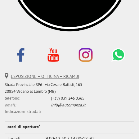
ESPOSIZIONE + OFFICINA + RICAMBI
Strada Provinciale SP6 - via Cesare Battisti, 165
20854 Vedano al Lambro (MB)
telefono:
(+39) 039 246 0365
email:
info@automonza.it
Indicazioni stradali
orari di apertura*
Lunedì
9:00-12:30 / 14:00-18:30