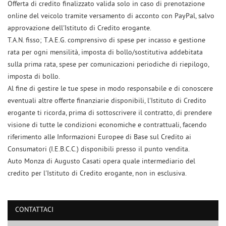
Offerta di credito finalizzato valida solo in caso di prenotazione
online del veicolo tramite versamento di acconto con PayPal, salvo
approvazione dell'Istituto di Credito erogante.
T.A.N. fisso; T.A.E.G. comprensivo di spese per incasso e gestione
rata per ogni mensilità, imposta di bollo/sostitutiva addebitata
sulla prima rata, spese per comunicazioni periodiche di riepilogo,
imposta di bollo.
Al fine di gestire le tue spese in modo responsabile e di conoscere
eventuali altre offerte finanziarie disponibili, l'Istituto di Credito
erogante ti ricorda, prima di sottoscrivere il contratto, di prendere
visione di tutte le condizioni economiche e contrattuali, facendo
riferimento alle Informazioni Europee di Base sul Credito ai
Consumatori (I.E.B.C.C.) disponibili presso il punto vendita.
Auto Monza di Augusto Casati opera quale intermediario del
Ho letto e accetto
l'informativa privacy
*
credito per l'Istituto di Credito erogante, non in esclusiva.
Acconsento al trattamento dei miei dati per finalità di marketing
Invia la tua richiesta
CONTATTACI