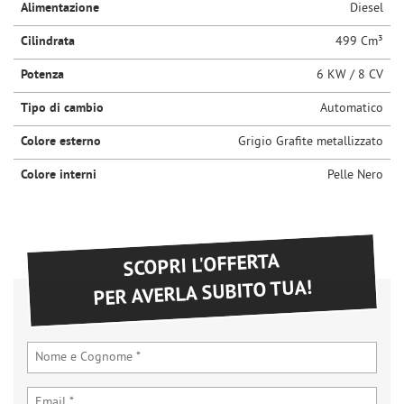
Alimentazione
Diesel
questi
strumenti
Cilindrata
499 Cm³
di
tracciamento
Potenza
6 KW / 8 CV
si
rimanda
Tipo di cambio
Automatico
alla
Colore esterno
Grigio Grafite metallizzato
cookie
policy.
Colore interni
Pelle Nero
Puoi
rivedere
e
modificare
le
SCOPRI L'OFFERTA
tue
PER AVERLA SUBITO TUA!
scelte
in
qualsiasi
momento.