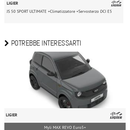
LIGIER
L
JS 50 SPORT ULTIMATE +Climatizzatore +Servosterzo DCI E5
J
POTREBBE INTERESSARTI
LIGIER
Myli MAX REVO Euro5+