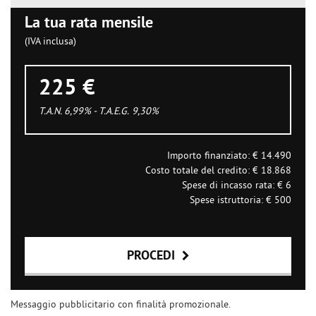
La tua rata mensile
(IVA inclusa)
225 €
T.A.N. 6,99% - T.A.E.G.
9,30
%
Importo finanziato: €
14.490
Costo totale del credito: €
18.868
Spese di incasso rata: €
6
Spese istruttoria: €
500
PROCEDI
Contattaci
Messaggio pubblicitario con finalità promozionale.