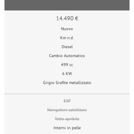
14.490 €
Nuovo
Km n.d.
Diesel
Cambio Automatico
499 cc
6 KW
Grigio Grafite metallizzato
ESP
Navigatore satellitare
Tetto apribile
Interni in pelle