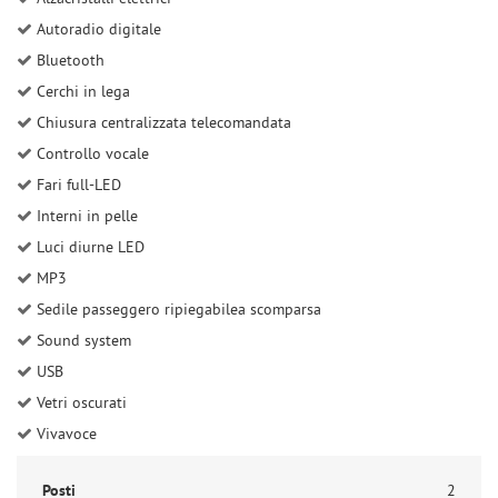
Salva
Autoradio digitale
le
Bluetooth
impostazioni
Cerchi in lega
Chiusura centralizzata telecomandata
Controllo vocale
Fari full-LED
Interni in pelle
Luci diurne LED
MP3
Sedile passeggero ripiegabilea scomparsa
Sound system
USB
Vetri oscurati
Vivavoce
Posti
2