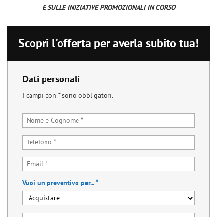
tracciamento
E SULLE INIZIATIVE PROMOZIONALI IN CORSO
RICHIEDI ASSISTENZA
che
adottiamo
ORDINA RICAMBI
per
Scopri l'offerta per averla subito tua!
offrire
le
AUTOMOBILI
funzionalità
e
Dati personali
svolgere
VENDI
le
I campi con * sono obbligatori.
attività
di
CONTATTI
seguito
descritte.
Per
ottenere
maggiori
informazioni
sull'utilità
Vuoi un preventivo per... *
e
sul
funzionamento
di