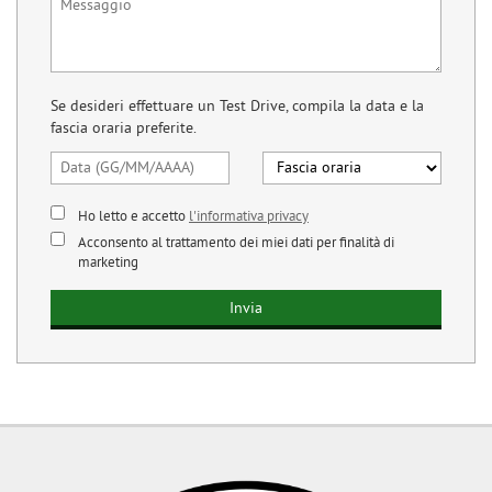
questi
strumenti
di
tracciamento
Se desideri effettuare un Test Drive, compila la data e la
si
fascia oraria preferite.
rimanda
alla
cookie
policy.
Ho letto e accetto
l'informativa privacy
Puoi
rivedere
Acconsento al trattamento dei miei dati per finalità di
e
marketing
modificare
le
tue
scelte
in
qualsiasi
momento.