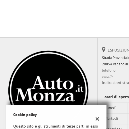
questi
strumenti
di
tracciamento
si
rimanda
alla
cookie
ESPOSIZION
policy.
Puoi
Strada Provinciale
rivedere
20854 Vedano al
e
telefono:
modificare
email:
le
Indicazioni stra
tue
scelte
orari di apert
in
qualsiasi
Lunedì
momento.
Cookie policy
Martedì
Questo sito e gli strumenti di terze parti in esso