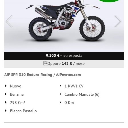
9.100 €
- iva esposta
Oppure
143 €
/ mese
AJP SPR 310 Enduro Racing / AJPmotos.com
Nuovo
1 KW/1 CV
Benzina
Cambio Manuale (6)
298 Cm³
0 Km
Bianco Pastello