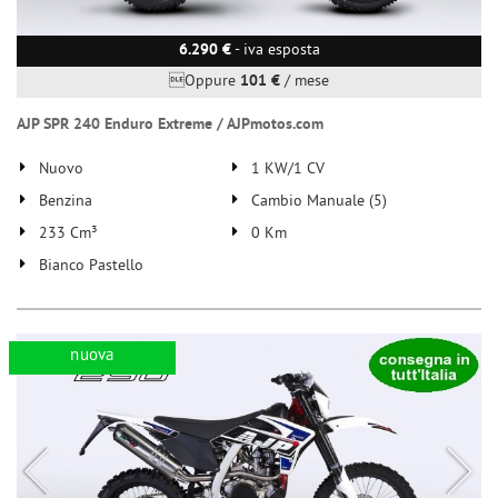
6.290 €
- iva esposta
Oppure
101 €
/ mese
AJP SPR 240 Enduro Extreme / AJPmotos.com
Nuovo
1 KW/1 CV
Benzina
Cambio Manuale (5)
233 Cm³
0 Km
Bianco Pastello
nuova