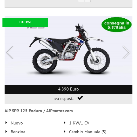
tta
ti
nuova
mpre
Cookie necessari
ilitato
Cookie delle preferenze
Cookie per il miglioramento dell'esperienza utente
Cookie analitici
4.890 Euro
Cookie di marketing
iva esposta
AJP SPR 125 Enduro / AJPmotos.com
Leggi
la
Nuovo
1 KW/1 CV
cookie
policy
Benzina
Cambio Manuale (5)