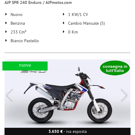
AJP SPR 240 Enduro / AJPmotos.com
Nuovo
1 KW/1 CV
Benzina
Cambio Manuale (5)
233 Cm³
0 Km
Bianco Pastello
nuova
5.650 €
- iva esposta