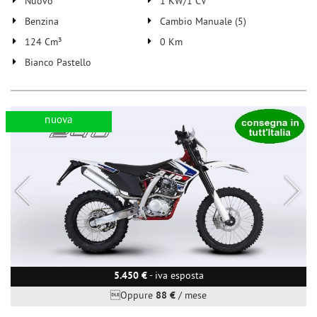
Nuovo
1 KW/1 CV
Benzina
Cambio Manuale (5)
124 Cm³
0 Km
Bianco Pastello
nuova
5.450 €
- iva esposta
Oppure
88 €
/ mese