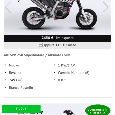
7.450 €
- iva esposta
Oppure
118 €
/ mese
AJP SPR 250 Supermotard / AJPmotos.com
Nuovo
1 KW/1 CV
Benzina
Cambio Manuale (6)
249 Cm³
0 Km
Bianco Pastello
nuova