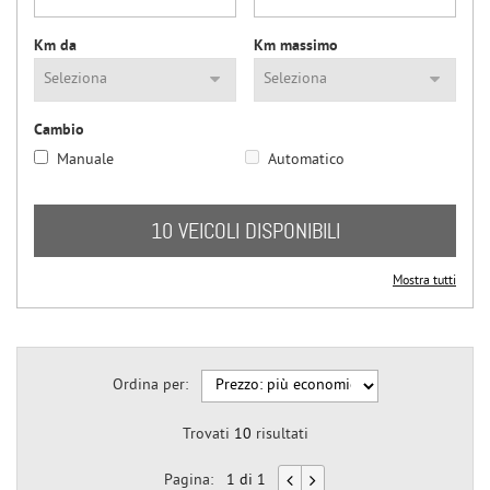
questi
strumenti
Km da
Km massimo
di
tracciamento
si
rimanda
Cambio
alla
Manuale
Automatico
cookie
policy.
Puoi
10 VEICOLI DISPONIBILI
rivedere
e
modificare
Mostra tutti
le
tue
scelte
in
Ordina per:
qualsiasi
momento.
Trovati
10
risultati
Pagina:
1 di 1