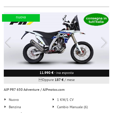
nuova
11.990 €
- iva esposta
Oppure
187 €
/ mese
AJP PR7 650 Adventure / AJPmotos.com
Nuovo
1 KW/1 CV
Benzina
Cambio Manuale (6)