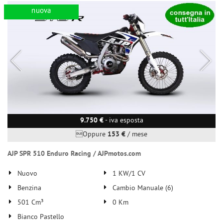
nuova
9.750 €
- iva esposta
Oppure
153 €
/ mese
AJP SPR 510 Enduro Racing / AJPmotos.com
Nuovo
1 KW/1 CV
Benzina
Cambio Manuale (6)
501 Cm³
0 Km
Bianco Pastello