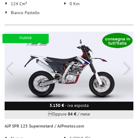
124 Cm³
0 Km
Salva
le
Bianco Pastello
impostazioni
nuova
5.150 €
- iva esposta
Oppure
84 €
/ mese
AJP SPR 125 Supermotard / AJPmotos.com