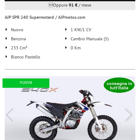
Oppure
91 €
/ mese
AJP SPR 240 Supermotard / AJPmotos.com
Nuovo
1 KW/1 CV
Benzina
Cambio Manuale (5)
233 Cm³
0 Km
Bianco Pastello
nuova