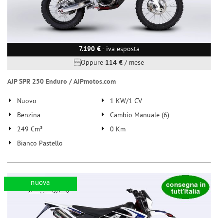
7.190 €
- iva esposta
Oppure
114 €
/ mese
AJP SPR 250 Enduro / AJPmotos.com
Nuovo
1 KW/1 CV
Benzina
Cambio Manuale (6)
249 Cm³
0 Km
Bianco Pastello
nuova