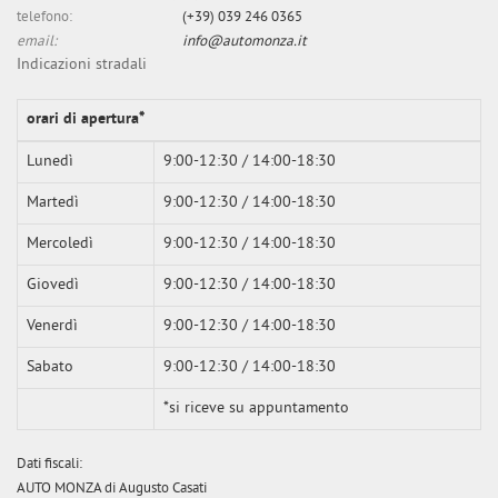
tta
telefono:
(+39) 039 246 0365
ti
email:
info@automonza.it
Indicazioni stradali
mpre
Cookie necessari
ilitato
orari di apertura*
Lunedì
9:00-12:30 / 14:00-18:30
Cookie delle preferenze
Martedì
9:00-12:30 / 14:00-18:30
Cookie per il miglioramento dell'esperienza utente
Mercoledì
9:00-12:30 / 14:00-18:30
Cookie analitici
Giovedì
9:00-12:30 / 14:00-18:30
Venerdì
9:00-12:30 / 14:00-18:30
Cookie di marketing
Sabato
9:00-12:30 / 14:00-18:30
Leggi
*si riceve su appuntamento
la
cookie
Dati fiscali:
policy
AUTO MONZA di Augusto Casati