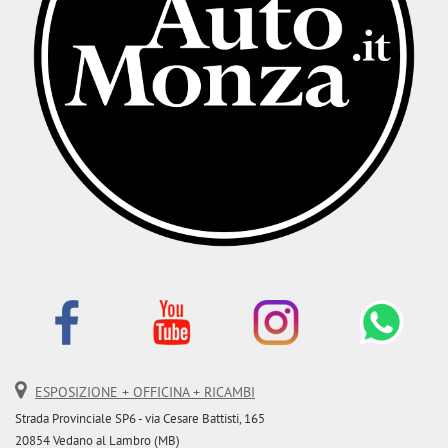
questi
strumenti
di
tracciamento
si
rimanda
alla
cookie
policy.
Puoi
rivedere
e
modificare
le
tue
scelte
in
qualsiasi
momento.
ESPOSIZIONE + OFFICINA + RICAMBI
Strada Provinciale SP6 - via Cesare Battisti, 165
20854 Vedano al Lambro (MB)