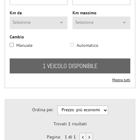
questi
strumenti
Km da
Km massimo
di
tracciamento
si
rimanda
Cambio
alla
Manuale
Automatico
cookie
policy.
Puoi
1 VEICOLO DISPONIBILE
rivedere
e
modificare
Mostra tutti
le
tue
scelte
in
Ordina per:
qualsiasi
momento.
Trovati
1
risultati
Pagina:
1 di 1