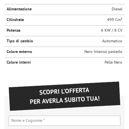
questi
Alimentazione
Diesel
strumenti
di
Cilindrata
499 Cm³
tracciamento
si
Potenza
6 KW / 8 CV
rimanda
alla
Tipo di cambio
Automatico
cookie
policy.
Colore esterno
Nero Intenso pastello
Puoi
Colore interni
Pelle Nero
rivedere
e
modificare
le
tue
SCOPRI L'OFFERTA
scelte
PER AVERLA SUBITO TUA!
in
qualsiasi
momento.