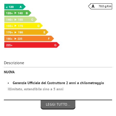
78.0 g/Km
Descrizione
NUOVA
Garanzia Ufficiale del Costruttore 2 anni a chilometraggio
illimitato,
estendibile
sino a 5 anni
Si guida dai 14 anni e si può trasportare un passeggero dai 16
LEGGI TUTTO...
anni... è sufficiente avere il patentino del ciclomotore oppure la
nuova patente AM !!!