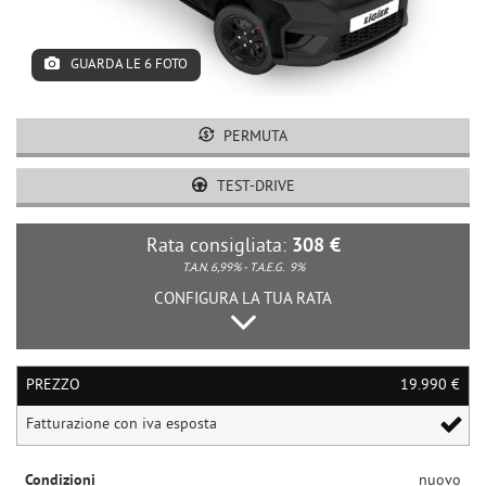
tracciamento
RICHIEDI ASSISTENZA
che
adottiamo
GUARDA LE 6 FOTO
ORDINA RICAMBI
per
offrire
le
AUTOMOBILI
funzionalità
PERMUTA
e
svolgere
TEST-DRIVE
VENDI
le
attività
Rata consigliata:
308 €
di
CONTATTI
seguito
T.A.N. 6,99% - T.A.E.G.
9%
descritte.
CONFIGURA LA TUA RATA
Per
ottenere
maggiori
informazioni
PREZZO
19.990 €
sull'utilità
e
Fatturazione con iva esposta
sul
funzionamento
Condizioni
nuovo
di