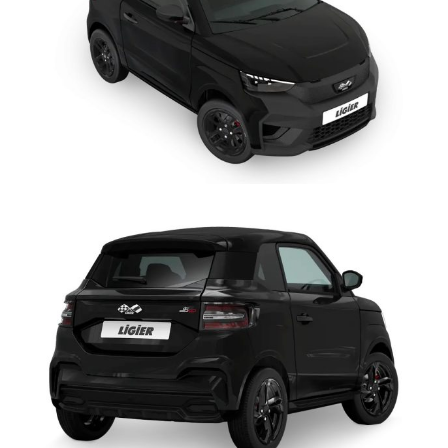
produzione di aria condizionata, fredda o calda: i passeggeri
godranno di aria fresca durante la stagione calda, ma soprattutto
non temeranno l’appannamento dei vetri durante le giornate
piovose ottimizzando la visibilità e dunque la sicurezza.
SERVOSTERZO >
Ligier è l'unica minicar a proporre la
direzione
elettrica assistita progressiva
(EPS Electric Power Steering),
innovazione tecnologica di derivazione automobilistica.
L'assistenza è progressiva: massima in manovre da fermo o a
bassa velocità, praticamente assente a 45 km/h. Al termine di una
curva, permette un ritorno attivo del volante al punto “zero”.
Durante la marcia, tenuta di strada più sicura e maggior facilità di
mantenere in modo preciso la traiettoria impostata, in ogni
condizioni di marcia e fondo stradale, per un controllo del
veicolo senza paragoni. Inoltre, è possibile ruotare il volante con
un solo dito: lo sforzo a veicolo fermo è costante sino a fine
corsa ed è fino a 10 volte minore rispetto ai veicoli non
equipaggiati; così anche i conducenti alle prime esperienze di
guida guadagnano dimestichezza nel parcheggio.
INTEGRAZIONE SMARTPHONE AVANZATA >
Avviare la