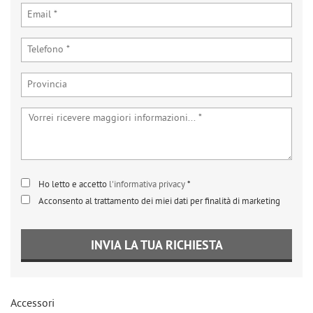
tta
ti
mpre
Cookie necessari
ilitato
Cookie delle preferenze
Cookie per il miglioramento dell'esperienza utente
Cookie analitici
Ho letto e accetto
l'informativa privacy
*
Acconsento al trattamento dei miei dati per finalità di marketing
Cookie di marketing
INVIA LA TUA RICHIESTA
Leggi
la
cookie
policy
Accessori