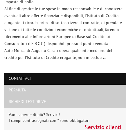
imposta di bollo.
Al fine di gestire le tue spese in modo responsabile e di conoscere
eventuali altre offerte finanziarie disponibili, l'Istituto di Credito
erogante ti ricorda, prima di sottoscrivere il contratto, di prendere
visione di tutte le condizioni economiche e contrattuali, facendo
riferimento alle Informazioni Europee di Base sul Credito ai
Consumatori (I.E.B.C.C.) disponibili presso il punto vendita.
Auto Monza di Augusto Casati opera quale intermediario del
Ho letto e accetto
l'informativa privacy
*
credito per l'Istituto di Credito erogante, non in esclusiva.
Acconsento al trattamento dei miei dati per finalità di marketing
Invia la tua richiesta
CONTATTACI
PERMUTA
RICHIEDI TEST DRIVE
Vuoi saperne di più? Scrivici!
I campi contrassegnati con * sono obbligatori.
Servizio clienti