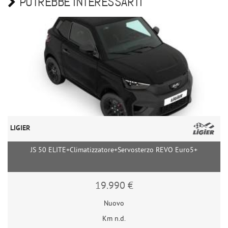
POTREBBE INTERESSARTI
LIGIER
JS 50 ELITE+Climatizzatore+Servosterzo REVO Euro5+
19.990 €
Nuovo
Km n.d.