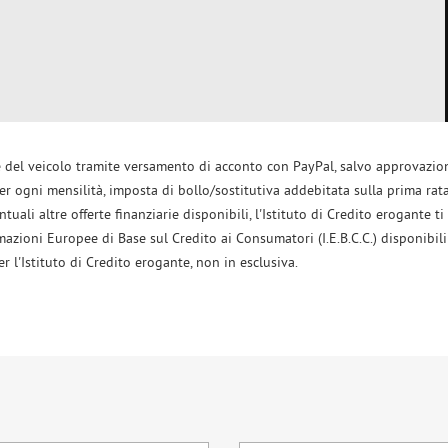
ne del veicolo tramite versamento di acconto con PayPal, salvo approvazion
per ogni mensilità, imposta di bollo/sostitutiva addebitata sulla prima rat
ali altre offerte finanziarie disponibili, l'Istituto di Credito erogante ti 
mazioni Europee di Base sul Credito ai Consumatori (I.E.B.C.C.) disponibili
l'Istituto di Credito erogante, non in esclusiva.