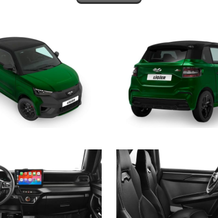
anzichè 350kg
anzichè 4kw
rilevato in decibel), sia da fermo che in marcia
lla nuova
normativa antinquinamento Euro5+
GPS con Waze o Maps, ascoltare la musica preferita tramite piattaforme 
idAuto
non è necessario impugnare il telefono per approfittare della molt
rlo via cavo USB per gestire in modo semplice e intuitivo le funzionalità
da.