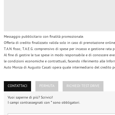
Messaggio pubblicitario con finalità promozionale.
Offerta di credito finalizzato valida solo in caso di prenotazione onli
T.A.N. fisso; T.A.E.G. comprensivo di spese per incasso e gestione rata 
Al fine di gestire le tue spese in modo responsabile e di conoscere eventu
le condizioni economiche e contrattuali, facendo riferimento alle Infor
Auto Monza di Augusto Casati opera quale intermediario del credito per 
CONTATTACI
PERMUTA
RICHIEDI TEST DRIVE
Vuoi saperne di più? Scrivici!
I campi contrassegnati con * sono obbligatori.