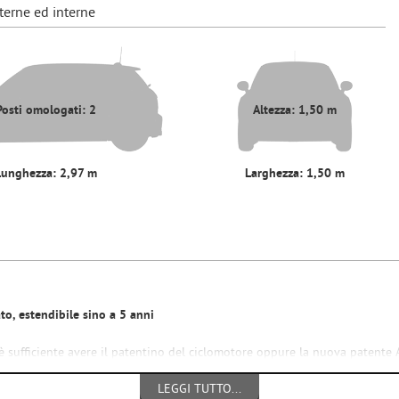
terne ed interne
Posti omologati: 2
Altezza: 1,50 m
Lunghezza: 2,97 m
Larghezza: 1,50 m
to,
estendibile
sino a 5 anni
 è sufficiente avere il patentino del ciclomotore oppure la nuova patente 
LEGGI TUTTO...