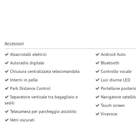
questi
strumenti
di
tracciamento
si
rimanda
alla
Accessori
cookie
policy.
Alzacristalli elettrici
Android Auto
Puoi
Autoradio digitale
Bluetooth
rivedere
Chiusura centralizzata telecomandata
Controllo vocale
e
modificare
Interni in pelle
Luci diurne LED
le
Park Distance Control
Portellone posterio
tue
scelte
Separatore verticale tra bagagliaio e
Navigatore satellit
in
sedili
Touch screen
qualsiasi
Telecamera per parcheggio assistito
Vivavoce
momento.
Vetri oscurati