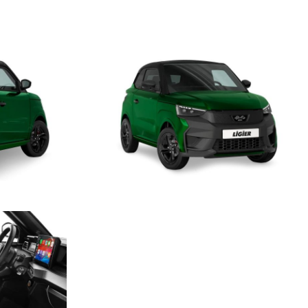
come Spotify o Deezer, ricevere/inviare un messaggio con WhatsApp o
itudine di applicazioni disponibili sullo smartphone (eccetto quelle
 multimediali tramite lo
schermo 10”
del sistema di infotaiment