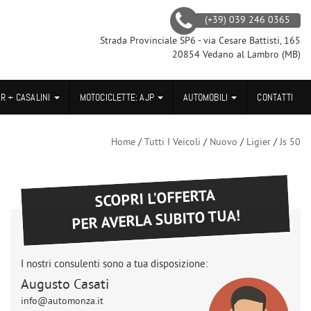
(+39) 039 246 0365
Strada Provinciale SP6 - via Cesare Battisti, 165
20854 Vedano al Lambro (MB)
AR + CASALINI
MOTOCICLETTE: AJP
AUTOMOBILI
CONTATTI
Home
/
Tutti I Veicoli
/
Nuovo
/
Ligier
/
Js 50
SCOPRI L'OFFERTA
PER AVERLA SUBITO TUA!
I nostri consulenti sono a tua disposizione:
Augusto Casati
info@automonza.it