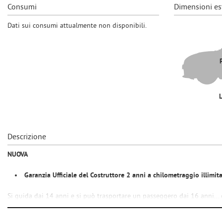
tta
Consumi
Dimensioni es
ti
Dati sui consumi attualmente non disponibili.
mpre
Cookie necessari
ilitato
Cookie delle preferenze
Cookie per il miglioramento dell'esperienza utente
Cookie analitici
Descrizione
NUOVA
Cookie di marketing
Garanzia Ufficiale del Costruttore 2 anni a chilometraggio illimita
Si guida dai 14 anni e si può trasportare un passeggero dai 16 anni...
CONFORME ALLE PIU' RECENTI NORMATIVE EUROPEE