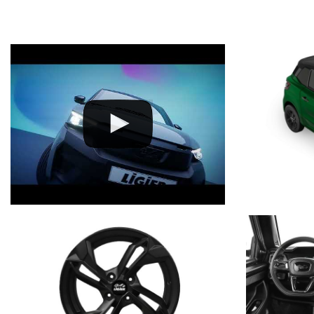
PIU' ROBUSTA >
peso complessivo aumentato
+20%
:
fino a 425kg
PIU' SCATTANTE >
potenza massima aumentata
+50%
: fino a 6kw
PIU' CONFORTEVOLE >
rumorosità motore
ridotta
(livello sonoro 
MENO INQUINANTE > emissioni allo scarico ridotte e rispetto de
EQUIPAGGIAMENTI INCLUSI:
INTEGRAZIONE SMARTPHONE AVANZATA >
Avviare la navigazione 
Telegram, effettuare una telefonata… grazie a
AppleCarPlay
e
Andro
incompatibili con la guida, bloccate automaticamente): basta collega
oppure tramite l'
assistente vocale
, senza mai perdere di vista la stra