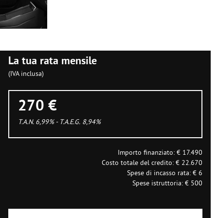
La tua rata mensile
(IVA inclusa)
270 €
T.A.N. 6,99% - T.A.E.G.
8,94
%
Importo finanziato: €
17.490
Costo totale del credito: €
22.670
Spese di incasso rata: €
6
Spese istruttoria: €
500