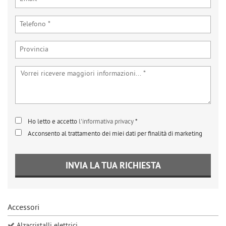
tta
ti
mpre
Cookie necessari
ilitato
Cookie delle preferenze
Cookie per il miglioramento dell'esperienza utente
Ho letto e accetto
l'informativa privacy
*
Cookie analitici
Acconsento al trattamento dei miei dati per finalità di marketing
Cookie di marketing
INVIA LA TUA RICHIESTA
Leggi
la
cookie
Accessori
policy
Alzacristalli elettrici