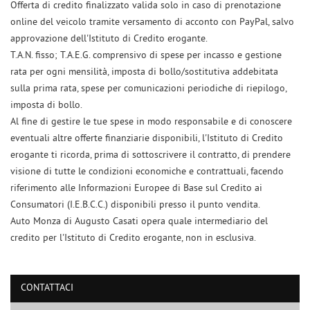
Offerta di credito finalizzato valida solo in caso di prenotazione
online del veicolo tramite versamento di acconto con PayPal, salvo
approvazione dell'Istituto di Credito erogante.
T.A.N. fisso; T.A.E.G. comprensivo di spese per incasso e gestione
rata per ogni mensilità, imposta di bollo/sostitutiva addebitata
sulla prima rata, spese per comunicazioni periodiche di riepilogo,
imposta di bollo.
Al fine di gestire le tue spese in modo responsabile e di conoscere
eventuali altre offerte finanziarie disponibili, l'Istituto di Credito
erogante ti ricorda, prima di sottoscrivere il contratto, di prendere
visione di tutte le condizioni economiche e contrattuali, facendo
riferimento alle Informazioni Europee di Base sul Credito ai
Consumatori (I.E.B.C.C.) disponibili presso il punto vendita.
Auto Monza di Augusto Casati opera quale intermediario del
Ho letto e accetto
l'informativa privacy
*
credito per l'Istituto di Credito erogante, non in esclusiva.
Acconsento al trattamento dei miei dati per finalità di marketing
Invia la tua richiesta
CONTATTACI