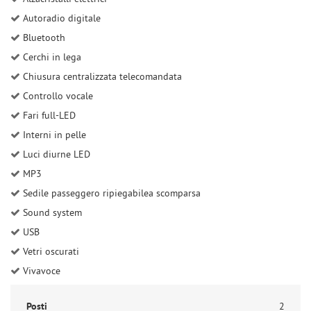
Salva
Autoradio digitale
le
Bluetooth
impostazioni
Cerchi in lega
Chiusura centralizzata telecomandata
Controllo vocale
Fari full-LED
Interni in pelle
Luci diurne LED
MP3
Sedile passeggero ripiegabilea scomparsa
Sound system
USB
Vetri oscurati
Vivavoce
Posti
2