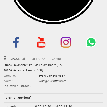
ESPOSIZIONE + OFFICINA + RICAMBI
Strada Provinciale SP6 - via Cesare Battisti, 165
20854 Vedano al Lambro (MB)
telefono:
(+39) 039 246 0365
email:
info@automonza.it
Indicazioni stradali
orari di apertura*
Lunedì
9:00-12:30 / 14:00-18:30