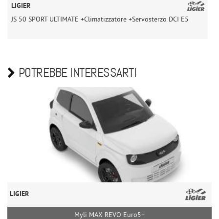
LIGIER
L
JS 50 SPORT ULTIMATE +Climatizzatore +Servosterzo DCI E5
J
POTREBBE INTERESSARTI
LIGIER
Myli MAX REVO Euro5+