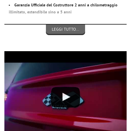
Garanzia Ufficiale del Costruttore 2 anni a chilometraggio
illimitato,
estendibile
sino a 5 anni
Si guida dai 14 anni e si può trasportare un passeggero dai 16
LEGGI TUTTO...
anni... è sufficiente avere il patentino del ciclomotore oppure la
nuova patente AM !!!
CONFORME ALLE NUOVE NORMATIVE EUROPEE
PIU' ROBUSTA >
peso complessivo aumentato
+20%
:
fino a
425kg
anzichè 350kg
PIU' SCATTANTE >
potenza massima aumentata
+50%
: fino a
6kw
anzichè 4kw
PIU' CONFORTEVOLE >
rumorosità motore
ridotta
(livello
sonoro rilevato in decibel), sia da fermo che in marcia
MENO INQUINANTE > emissioni allo scarico ridotte e rispetto
della nuova
normativa antinquinamento Euro5+