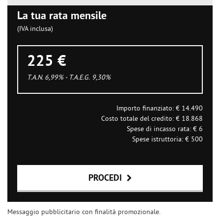
La tua rata mensile
(IVA inclusa)
225 €
T.A.N. 6,99% - T.A.E.G.
9,30
%
Importo finanziato: €
14.490
Costo totale del credito: €
18.868
Spese di incasso rata: €
6
Spese istruttoria: €
500
PROCEDI
Contattaci
Messaggio pubblicitario con finalità promozionale.