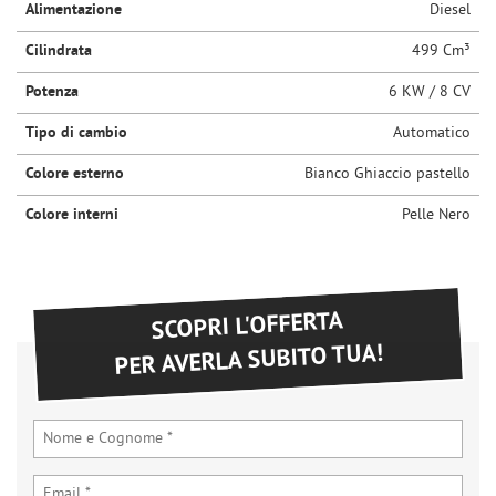
Alimentazione
Diesel
questi
strumenti
Cilindrata
499 Cm³
di
tracciamento
Potenza
6 KW / 8 CV
si
rimanda
Tipo di cambio
Automatico
alla
Colore esterno
Bianco Ghiaccio pastello
cookie
policy.
Colore interni
Pelle Nero
Puoi
rivedere
e
modificare
le
SCOPRI L'OFFERTA
tue
PER AVERLA SUBITO TUA!
scelte
in
qualsiasi
momento.